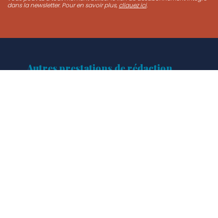
dans la newsletter. Pour en savoir plus,
cliquez ici
.
Autres prestations de rédaction
CV & Lettres de motivation
Écrits universitaires
Courriers
Permanences d’écrivain public
Rédaction web
Rédaction gastronomie
Copywriting
RSE : mes engagements
Mentions légales