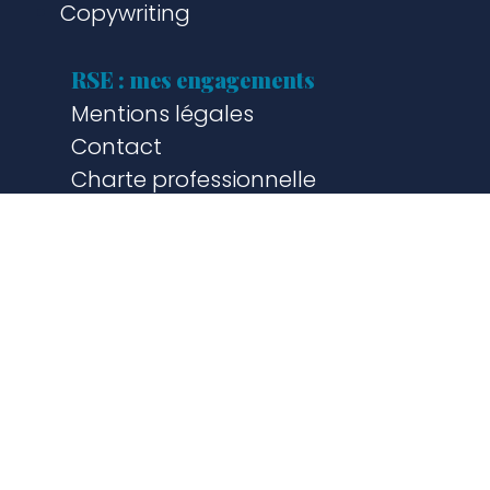
Copywriting
RSE : mes engagements
Mentions légales
Contact
Charte professionnelle
CGV
Zones d’intervention
Paris
Val d’Oise
Val-de-Marne
Seine-et-Marne
Yvelines
Hauts-de-Seine